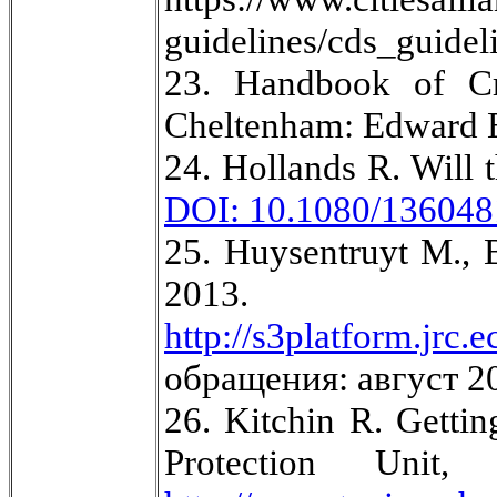
guidelines/cds_guidel
23. Handbook of Cre
Cheltenham: Edward El
24. Hollands R. Will 
DOI: 10.1080/13604
25. Huysentruyt M., 
201
http://s3platform.jrc
обращения: август 20
26. Kitchin R. Getti
Protection Uni