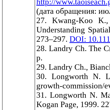
http://www.taoiseach.
(дата обращения: ию
27. Kwang-Koo K., 
Understanding Spatial
273–297.
DOI: 10.111
28. Landry Ch. The Cr
р.
29. Landry Ch., Bianc
30. Longworth N. Lea
growth-commission/ev
31. Longworth N. Mak
Kogan Page, 1999. 22