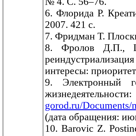
№ 4. С. 56–76.
6. Флорида P. Креат
2007. 421 с.
7. Фридман Т. Плоски
8. Фролов Д.П., 
реиндустриализац
интересы: приоритеты
9. Электронный г
жизнедеятельн
gorod.ru/Documents/
(дата обращения: ию
10. Barovic Z. Postin