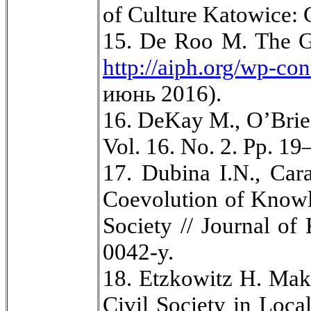
of Culture Katowice: 
15. De Roo М. The Gr
http://aiph.org/wp-c
июнь 2016).
16. DeKay М., O’Brien
Vol. 16. No. 2. Рр. 19
17. Dubina I.N., Car
Coevolution of Knowl
Society // Journal o
0042-y.
18. Etzkowitz H. Mak
Civil Society in Loca