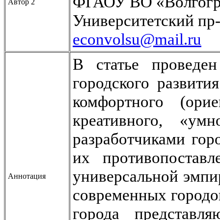
ФГАОУ ВО «Волгогра
Автор 2
Университетский пр-т
econvolsu@mail.ru
В статье проведе
городского развити
комфортного (орие
креативного, «ум
разработчиками гор
их противопоставл
универсальной эмпи
Аннотация
современных городов
города представл