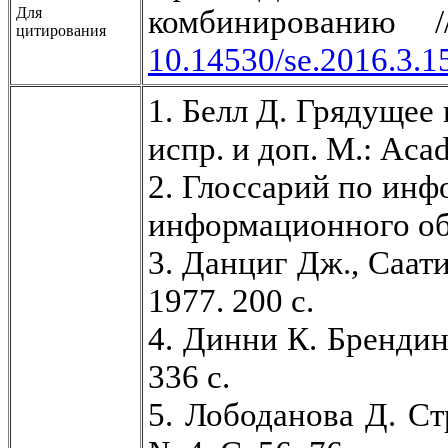
комбинированию
Для
цитирования
10.14530/se.2016.3.1
1. Белл Д. Грядущее
испр. и доп. М.: Aca
2. Глоссарий по инф
информационного общ
3. Данциг Дж., Саат
1977. 200 с.
4. Динни К. Брендин
336 с.
5. Лободанова Д. С