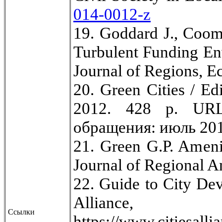
014-0012-z
19. Goddard J., Coomb
Turbulent Funding Env
Journal of Regions, E
20. Green Cities / E
2012. 428 p. U
обращения: июль 201
21. Green G.P. Ameni
Journal of Regional An
22. Guide to City De
Allia
Ссылки
https://www.citiesalli