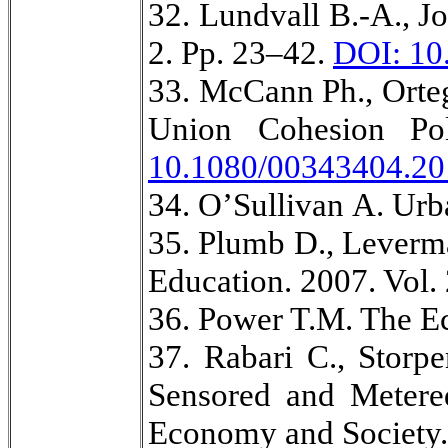
32. Lundvall B.-A., J
2. Pp. 23–42.
DOI: 10
33. McCann Ph., Orteg
Union Cohesion Pol
10.1080/00343404.20
34. O’Sullivan А. Urb
35. Plumb D., Leverma
Education. 2007. Vol. 
36. Power T.M. The Ec
37. Rabari C., Storp
Sensored and Metere
Economy and Society. 