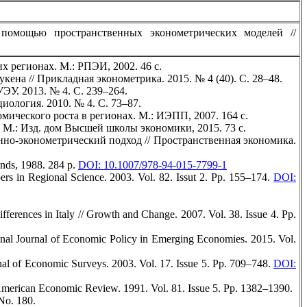
помощью пространственных эконометрических моделей //
х регионах. М.: РПЭИ, 2002. 46 с.
ена // Прикладная эконометрика. 2015. № 4 (40). С. 28–48.
ЭУ. 2013. № 4. С. 239–264.
иология. 2010. № 4. С. 73–87.
мического роста в регионах. М.: ИЭПП, 2007. 164 с.
М.: Изд. дом Высшей школы экономики, 2015. 73 с.
нно-эконометрический подход // Пространственная экономика.
ands, 1988. 284 p.
DOI: 10.1007/978-94-015-7799-1
ers in Regional Science. 2003. Vol. 82. Issut 2. Pp. 155–174.
DOI:
ferences in Italy // Growth and Change. 2007. Vol. 38. Issue 4. Pp.
ional Journal of Economic Policy in Emerging Economies. 2015. Vol.
rnal of Economic Surveys. 2003. Vol. 17. Issue 5. Pp. 709–748.
DOI:
e American Economic Review. 1991. Vol. 81. Issue 5. Pp. 1382–1390.
No. 180.