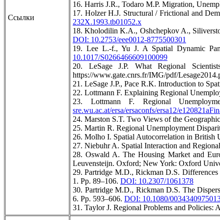
16. Harris J.R., Todaro M.P. Migration, Unem
17. Holzer H.J. Structural / Frictional and D
Ссылки
232X.1993.tb01052.x
18. Kholodilin K.A., Oshchepkov A., Siliverst
DOI: 10.2753/eee0012-8775500301
19. Lee L.-f., Yu J. A Spatial Dynamic Pa
10.1017/S0266466609100099
20. LeSage J.P. What Regional Scienti
https://www.gate.cnrs.fr/IMG/pdf/Lesage2014
21. LeSage J.P., Pace R.K. Introduction to Sp
22. Lottmann F. Explaining Regional Unemploy
23. Lottmann F. Regional Unemploy
sre.wu.ac.at/ersa/ersaconfs/ersa12/e120821aFi
24. Marston S.T. Two Views of the Geographic 
25. Martin R. Regional Unemployment Dispariti
26. Molho I. Spatial Autocorrelation in Britis
27. Niebuhr A. Spatial Interaction and Region
28. Oswald A. The Housing Market and Euro
Leuvensteijn. Oxford; New York: Oxford Unive
29. Partridge M.D., Rickman D.S. Differences 
1. Pp. 89–106.
DOI: 10.2307/1061378
30. Partridge M.D., Rickman D.S. The Dispers
6. Pp. 593–606.
DOI: 10.1080/003434097501
31. Taylor J. Regional Problems and Policies: 