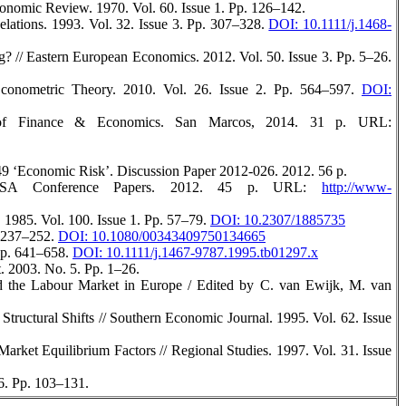
onomic Review. 1970. Vol. 60. Issue 1. Pp. 126–142.
elations. 1993. Vol. 32. Issue 3. Pp. 307–328.
DOI: 10.1111/j.1468-
? // Eastern European Economics. 2012. Vol. 50. Issue 3. Pp. 5–26.
Econometric Theory. 2010. Vol. 26. Issue 2. Pp. 564–597.
DOI:
t of Finance & Economics. San Marcos, 2014. 31 p. URL:
9 ‘Economic Risk’. Discussion Paper 2012-026. 2012. 56 p.
ERSA Conference Papers. 2012. 45 р. URL:
http://www-
 1985. Vol. 100. Issue 1. Pp. 57–79.
DOI: 10.2307/1885735
. 237–252.
DOI: 10.1080/00343409750134665
 Pp. 641–658.
DOI: 10.1111/j.1467-9787.1995.tb01297.x
. 2003. No. 5. Pp. 1–26.
the Labour Market in Europe / Edited by C. van Ewijk, M. van
ructural Shifts // Southern Economic Journal. 1995. Vol. 62. Issue
ket Equilibrium Factors // Regional Studies. 1997. Vol. 31. Issue
96. Pp. 103–131.