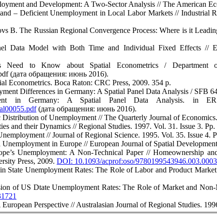
ployment and Development: A Two-Sector Analysis // The American Ec
emand – Deficient Unemployment in Local Labor Markets // Industrial R
ovs B. The Russian Regional Convergence Process: Where is it Leading
nel Data Model with Both Time and Individual Fixed Effects // 
sts Need to Know about Spatial Econometrics / Departmen
.pdf (дата обращения: июнь 2016).
atial Econometrics. Boca Raton: CRC Press, 2009. 354 p.
ment Differences in Germany: A Spatial Panel Data Analysis / SFB 64
ment in Germany: A Spatial Panel Data Analysis. in 
nal00055.pdf
(дата обращения: июнь 2016).
Distribution of Unemployment // The Quarterly Journal of Economics.
es and their Dynamics // Regional Studies. 1997. Vol. 31. Issue 3. Pp
h Unemployment // Journal of Regional Science. 1995. Vol. 35. Issue 4.
al Unemployment in Europe // European Journal of Spatial Development
pe’s Unemployment: A Non-Technical Paper // Homeownership and 
rsity Press, 2009.
DOI: 10.1093/acprof:oso/9780199543946.003.0003
in State Unemployment Rates: The Role of Labor and Product Market St
ion of US Dtate Unemployment Rates: The Role of Market and Non-Mar
31721
A European Perspective // Australasian Journal of Regional Studies. 19