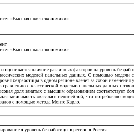
ситет «Высшая школа экономики»
цент
ситет «Высшая школа экономики»
 оценивается влияние различных факторов на уровень безработи
классических моделей панельных данных. С помощью модели с
ровня безработицы в одном регионе влечет за собой изменения 
по сравнению с классической моделью панельных данных позво
ысокая доля занятых с высшим образованием соответствует бо
ная зависимость оказалась нелинейной, что потребовало мод
рвалов с помощью метода Монте Карло.
ирование ♦ уровень безработицы ♦ регион ♦ Россия