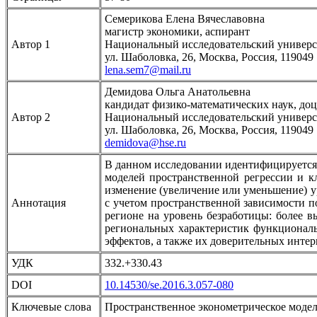
Семерикова Елена Вячеславовна
магистр экономики, аспирант
Автор 1
Национальный исследовательский универ
ул. Шаболовка, 26, Москва, Россия, 119049
lena.sem7@mail.ru
Демидова Ольга Анатольевна
кандидат физико-математических наук, до
Автор 2
Национальный исследовательский универ
ул. Шаболовка, 26, Москва, Россия, 119049
demidova@hse.ru
В данном исследовании идентифицируется и
моделей пространственной регрессии и 
изменение (увеличение или уменьшение) у
Аннотация
с учетом пространственной зависимости 
регионе на уровень безработицы: более в
региональных характеристик функциональ
эффектов, а также их доверительных инте
УДК
332.+330.43
DOI
10.14530/se.2016.3.057-080
Ключевые слова
Пространственное эконометрическое модел