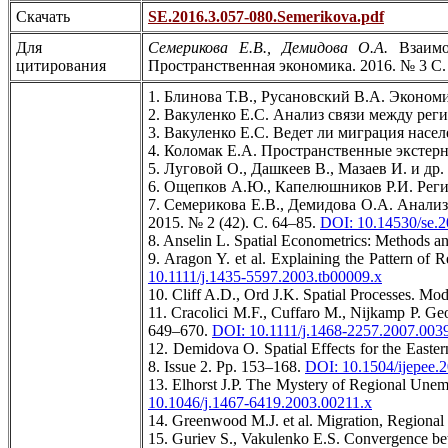
Скачать
SE.2016.3.057-080.Semerikova.pdf
Для
Семерикова Е.В., Демидова О.А.
Взаимод
цитирования
Пространственная экономика. 2016. № 3 С.
1. Блинова Т.В., Русановский В.А. Экономи
2. Вакуленко Е.С. Анализ связи между рег
3. Вакуленко Е.С. Ведет ли миграция насе
4. Коломак Е.А. Пространственные экстерна
5. Луговой О., Дашкеев В., Мазаев И. и д
6. Ощепков А.Ю., Капелюшников Р.И. Регио
7. Семерикова Е.В., Демидова О.А. Анали
2015. № 2 (42). С. 64–85.
DOI: 10.14530/se.2
8. Anselin L. Spatial Econometrics: Methods a
9. Aragon Y. et al. Explaining the Pattern of
10.1111/j.1435-5597.2003.tb00009.x
10. Cliff A.D., Ord J.K. Spatial Processes. Mo
11. Cracolici M.F., Cuffaro M., Nijkamp P. Geo
649–670.
DOI: 10.1111/j.1468-2257.2007.003
12. Demidova O. Spatial Effects for the Easte
8. Issue 2. Pp. 153–168.
DOI: 10.1504/ijepee.
13. Elhorst J.P. The Mystery of Regional Unemp
10.1046/j.1467-6419.2003.00211.x
14. Greenwood M.J. et al. Migration, Regional
15. Guriev S., Vakulenko E.S. Convergence b