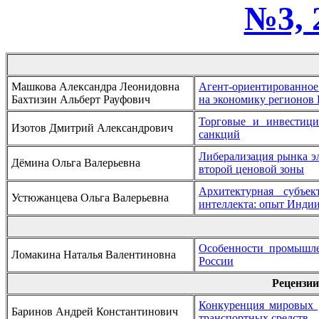
№3, 
Машкова Александра Леонидовна
Агент-ориентированное
Бахтизин Альберт Рауфович
на экономику регионов 
Торговые и инвестици
Изотов Дмитрий Александрович
санкций
Либерализация рынка э
Дёмина Ольга Валерьевна
второй ценовой зоны
Архитектурная субъек
Устюжанцева Ольга Валерьевна
интеллекта: опыт Инди
Особенности промышле
Ломакина Наталья Валентиновна
России
Рецензии
Конкуренция мировых 
Баринов Андрей Константинович
транспортных средств