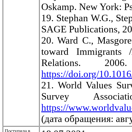
Oskamp. New York: Psy
19. Stephan W.G., Ste
SAGE Publications, 20
20. Ward C., Masgore
toward Immigrants //
Relations. 20
https://doi.org/10.1016
21. World Values Su
Survey Assoc
https://www.worldva
(дата обращения: авгу
Поступила в