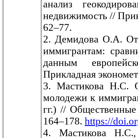
анализ геокодиро
недвижимость // Прик
62–77.
2. Демидова О.А. О
иммигрантам: сравн
данным европейск
Прикладная эконометр
3. Мастикова Н.С. 
молодежи к иммигра
гг.) // Общественны
164–178.
https://doi
4. Мастикова Н.С.