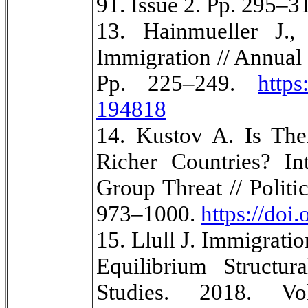
91. Issue 2. Pp. 295–3
13. Hainmueller J.,
Immigration // Annual 
Pp. 225–249.
https
194818
14. Kustov A. Is The
Richer Countries? In
Group Threat // Politi
973–1000.
https://doi
15. Llull J. Immigrati
Equilibrium Struct
Studies. 2018. V