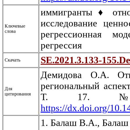
иммигранты ♦ отн
исследование ценн
Ключевые
слова
регрессионная мо
регрессия
SE.2021.3.133-155.D
Скачать
Демидова О.А. От
региональный аспект
Для
цитирования
Т. 17. №
https://dx.doi.org/10.
1. Балаш В.А., Бала