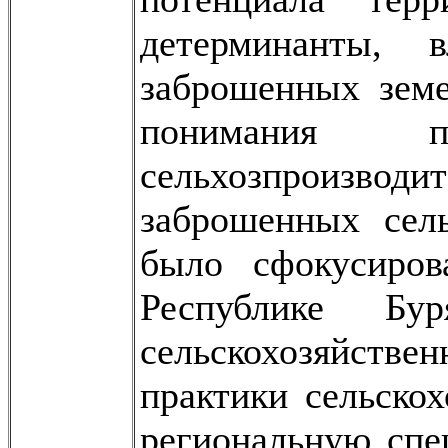
детерминанты,
заброшенных земе
понимания п
сельхозпроизводит
заброшенных сель
было сфокусиро
Республике Бу
сельскохозяйстве
практики сельскох
региональную спец