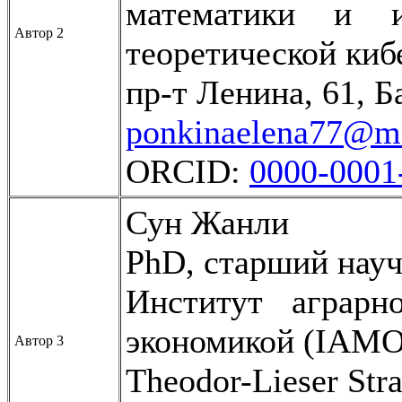
математики и и
Автор 2
теоретической киб
пр-т Ленина, 61, 
ponkinaelena77@ma
ORCID:
0000-0001
Сун Жанли
PhD, старший нау
Институт аграрн
экономикой (IAMO
Автор 3
Theodor-Lieser Stra