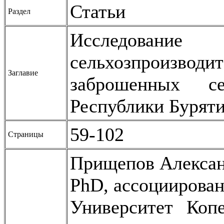
Статьи
Раздел
Исследован
сельхозпроизв
Заглавие
заброшенных се
Республики Бурят
59-102
Страницы
Прищепов Алекса
PhD, ассоциирова
Университет Коп