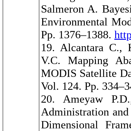
Salmeron A. Bayes
Environmental Mode
Pp. 1376–1388.
htt
19. Alcantara C.,
V.C. Mapping Aba
MODIS Satellite Da
Vol. 124. Pp. 334–
20. Ameyaw P.D.
Administration аnd
Dimensional Fram