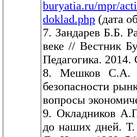
buryatia.ru/mpr/act
doklad.php
(дата о
7. Зандарев Б.Б. Р
веке // Вестник Б
Педагогика. 2014. 
8. Мешков С.А. 
безопасности рынк
вопросы экономиче
9. Окладников А.
до наших дней. Т.