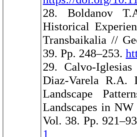
28. Boldanov T.
Historical Experi
Transbaikalia // G
39. Pp. 248–253.
ht
29. Calvo-Iglesia
Diaz-Varela R.A. 
Landscape Patter
Landscapes in NW 
Vol. 38. Pp. 921–9
1