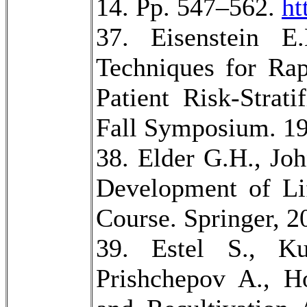
14. Pp. 547–562.
ht
37. Eisenstein 
Techniques for Ra
Patient Risk-Strat
Fall Symposium. 19
38. Elder G.H., J
Development of Li
Course. Springer, 2
39. Estel S., Ku
Prishchepov A., H