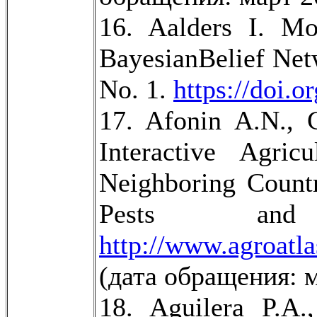
16. Aalders I. Mo
BayesianBelief Netw
No. 1.
https://doi.
17. Afonin A.N., 
Interactive Agric
Neighboring Countr
Pests an
http://www.agroatla
(дата обращения: м
18. Aguilera P.A.