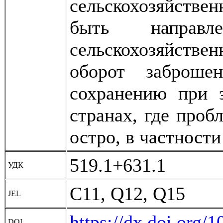
сельскохозяйстве
быть направ
сельскохозяйств
оборот заброше
сохранению при 
странах, где проб
остро, в частности
519.1+631.1
УДК
C11, Q12, Q15
JEL
https://dx.doi.org/
DOI