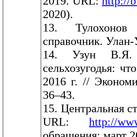
2019. URL:
http://b
2020).
13. Тулохонов
справочник. Улан-Уд
14. Узун В.Я.
сельхозугодья: чт
2016 г. // Эконом
36–43.
15. Центральная ст
URL:
http://ww
обращения: март 2