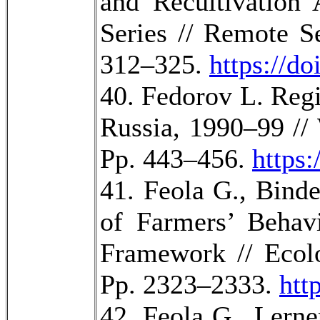
and Recultivatio
Series // Remote S
312–325.
https://do
40. Fedorov L. Regi
Russia, 1990–99 //
Pp. 443–456.
https
41. Feola G., Bind
of Farmers’ Behav
Framework // Ecolo
Pp. 2323–2333.
htt
42. Feola G., Lerne