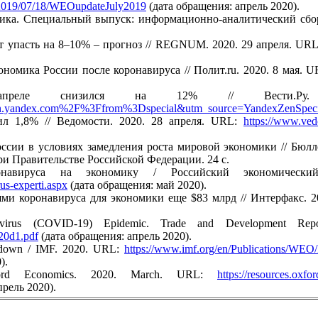
s/2019/07/18/WEOupdateJuly2019
(дата обращения: апрель 2020).
мика. Специальный выпуск: информационно-аналитический сб
т упасть на 8–10% – прогноз // REGNUM. 2020. 29 апреля. UR
ономика России после коронавируса // Полит.ru. 2020. 8 мая. 
преле снизился на 12% // Вести.
n.yandex.com%2F%3Ffrom%3Dspecial&utm_source=YandexZenSpeci
ил 1,8% // Ведомости. 2020. 28 апреля. URL:
https://www.ved
ссии в условиях замедления роста мировой экономики // Бюлл
ри Правительстве Российской Федерации. 24 с.
авируса на экономику / Российский экономический
us-experti.aspx
(дата обращения: май 2020).
ями коронавируса для экономики еще $83 млрд // Интерфакс. 2
navirus (COVID-19) Epidemic. Trade and Development 
020d1.pdf
(дата обращения: апрель 2020).
kdown / IMF. 2020. URL:
https://www.imf.org/en/Publications/WEO
).
ford Economics. 2020. March. URL:
https://resources.
рель 2020).