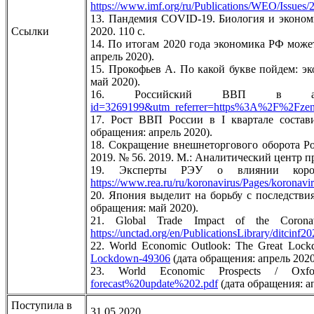
https://www.imf.org/ru/Publications/WEO/Issue
13. Пандемия COVID-19. Биология и эконо
Ссылки
2020. 110 с.
14. По итогам 2020 года экономика РФ може
апрель 2020).
15. Прокофьев А. По какой букве пойдем: эк
май 2020).
16. Российский ВВП в а
id=3269199&utm_referrer=https%3A%2F%2Fze
17. Рост ВВП России в I квартале состав
обращения: апрель 2020).
18. Сокращение внешнеторгового оборота Ро
2019. № 56. 2019. М.: Аналитический центр п
19. Эксперты РЭУ о влиянии корон
https://www.rea.ru/ru/koronavirus/Pages/koronavir
20. Япония выделит на борьбу с последстви
обращения: май 2020).
21. Global Trade Impact of the Coro
https://unctad.org/en/PublicationsLibrary/ditcinf2
22. World Economic Outlook: The Great Loc
Lockdown-49306
(дата обращения: апрель 2020
23. World Economic Prospects / Ox
forecast%20update%202.pdf
(дата обращения: ап
Поступила в
31.05.2020