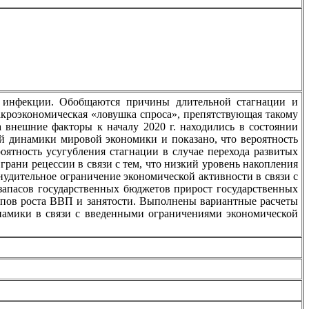
й инфекции. Обобщаются причины длительной стагнации и
акроэкономическая «ловушка спроса», препятствующая такому
а внешние факторы к началу 2020 г. находились в состоянии
й динамики мировой экономики и показано, что вероятность
ятность усугубления стагнации в случае перехода развитых
грани рецессии в связи с тем, что низкий уровень накопления
инудительное ограничение экономической активности в связи с
запасов государственных бюджетов прирост государственных
мпов роста ВВП и занятости. Выполнены вариантные расчеты
намики в связи с введенными ограничениями экономической