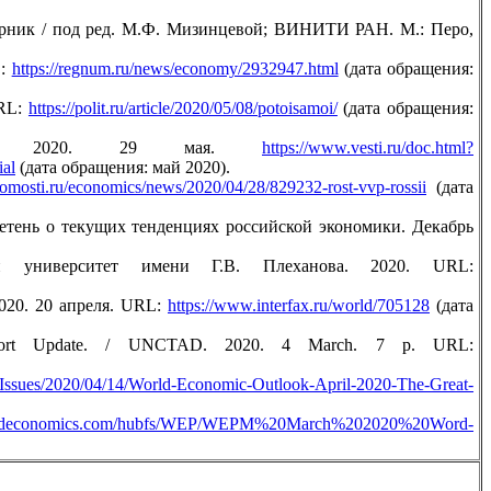
орник / под ред. М.Ф. Мизинцевой; ВИНИТИ РАН. М.: Перо,
L:
https://regnum.ru/news/economy/2932947.html
(дата обращения:
URL:
https://polit.ru/article/2020/05/08/potoisamoi/
(дата обращения:
Ру. 2020. 29 мая.
https://www.vesti.ru/doc.html?
al
(дата обращения: май 2020).
omosti.ru/economics/news/2020/04/28/829232-rost-vvp-rossii
(дата
етень о текущих тенденциях российской экономики. Декабрь
 университет имени Г.В. Плеханова. 2020. URL:
020. 20 апреля. URL:
https://www.interfax.ru/world/705128
(дата
Report Update. / UNCTAD. 2020. 4 March. 7 p. URL:
/Issues/2020/04/14/World-Economic-Outlook-April-2020-The-Great-
oxfordeconomics.com/hubfs/WEP/WEPM%20March%202020%20Word-