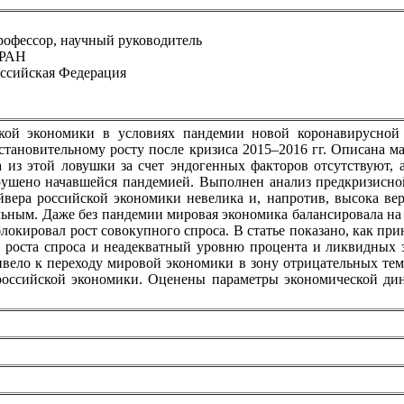
рофессор, научный руководитель
 РАН
Российская Федерация
йской экономики в условиях пандемии новой коронавирусно
становительному росту после кризиса 2015–2016 гг. Описана м
а из этой ловушки за счет эндогенных факторов отсутствуют, 
арушено начавшейся пандемией. Выполнен анализ предкризисно
ера российской экономики невелика и, напротив, высока веро
льным. Даже без пандемии мировая экономика балансировала на 
локировал рост совокупного спроса. В статье показано, как пр
 роста спроса и неадекватный уровню процента и ликвидных 
ивело к переходу мировой экономики в зону отрицательных те
российской экономики. Оценены параметры экономической ди