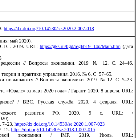
8.
https://dx.doi.org/10.14530/se.2020.2.007-018
ния: май 2020).
 ФСГС. 2019. URL:
https://gks.ru/bgd/regl/b19_14p/Main.htm
(дата
).
 рецессии // Вопросы экономики. 2019. № 12. С. 24–46.
теории и практики управления. 2016. № 6. С. 57–65.
ки повышаются // Вопросы экономики. 2019. № 12. С. 5–23.
а «Юралс» за март 2020 года» / Гарант. 2020. 8 апреля. URL:
ризис? / BBC. Русская служба. 2020. 4 февраля. URL:
мического развития РФ. 2020. 5 с. URL: /
020).
. 7–23.
https://dx.doi.org/10.14530/se.2020.1.007-023
7–15.
https://doi.org/10.14530/se.2018.1.007-015
ировой экономики / IMF. 2019. Июль. URL: