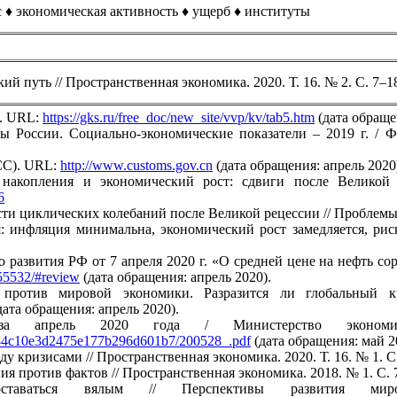
с ♦ экономическая активность ♦ ущерб ♦ институты
 путь // Пространственная экономика. 2020. Т. 16. № 2. С. 7–1
0. URL:
https://gks.ru/free_doc/new_site/vvp/kv/tab5.htm
(дата обраще
ны России. Социально-экономические показатели – 2019 г. /
CC). URL:
http://www.customs.gov.cn
(дата обращения: апрель 2020
 накопления и экономический рост: сдвиги после Великой
6
ти циклических колебаний после Великой рецессии // Проблемы 
: инфляция минимальна, экономический рост замедляется, рис
азвития РФ от 7 апреля 2020 г. «О средней цене на нефть сорт
755532/#review
(дата обращения: апрель 2020).
против мировой экономики. Разразится ли глобальный к
дата обращения: апрель 2020).
 за апрель 2020 года / Министерство эконо
3784c10e3d2475e177b296d601b7/200528_.pdf
(дата обращения: май 2
у кризисами // Пространственная экономика. 2020. Т. 16. № 1. С
я против фактов // Пространственная экономика. 2018. № 1. С. 
ставаться вялым // Перспективы развития м