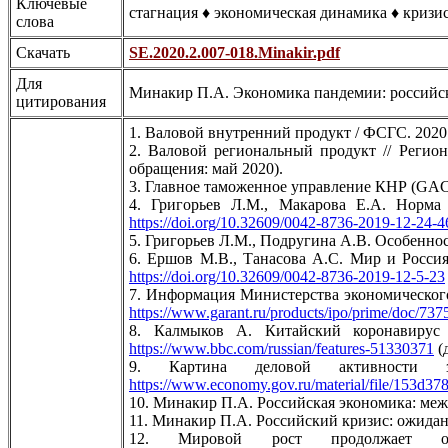
Ключевые
стагнация ♦ экономическая динамика ♦ кризи
слова
Скачать
SE.2020.2.007-018.Minakir.pdf
Для
Минакир П.А. Экономика пандемии: российский
цитирования
1. Валовой внутренний продукт / ФСГС. 202
2. Валовой региональный продукт // Регио
обращения: май 2020).
3. Главное таможенное управление КНР (GA
4. Григорьев Л.М., Макарова Е.А. Норма
https://doi.org/10.32609/0042-8736-2019-12-24-4
5. Григорьев Л.М., Подругина А.В. Особеннос
6. Ершов М.В., Танасова А.С. Мир и Россия
https://doi.org/10.32609/0042-8736-2019-12-5-23
7. Информация Министерства экономического р
https://www.garant.ru/products/ipo/prime/doc/73
8. Калмыков А. Китайский коронавирус 
https://www.bbc.com/russian/features-51330371
(
9. Картина деловой активности
https://www.economy.gov.ru/material/file/153d
10. Минакир П.А. Российская экономика: межд
11. Минакир П.А. Российский кризис: ожидани
12. Мировой рост продолжает о