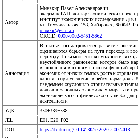
Минакир Павел Александрович
академик РАН, доктор экономических наук, п
Институт экономических исследований ДВО
Автор
ул. Тихоокеанская, 153, Хабаровск, 680042, 
minakir@ecrin.ru
ORCID:
0000-0002-5451-5662
В статье рассматривается развитие росси
оцениваются барьеры на пути перехода к вос
переходу. Показано, что возможности выход
неустойчивого равновесия, которое было н
выполнения внешним спросом функций драйв
Аннотация
экономик от низких темпов роста к отрицате
капитала при увеличивавшейся норме долга б
пандемией обусловило отрицательные темпы
долгов в основных экономиках мира, что пр
экономического и финансового ущерба для 
деятельности
УДК
330+339+338
JEL
E01, E20, F02
DOI
https://dx.doi.org/10.14530/se.2020.2.007-018